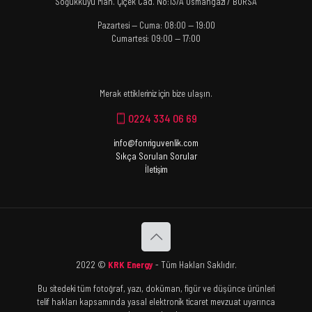
Soğukkuyu Mah. Çiçek Cad. No:13/A Osmangazi / BURSA
Pazartesi — Cuma: 08:00 — 19:00
Cumartesi: 09:00 — 17:00
Merak ettikleriniz için bize ulaşın.
0224 334 06 69
info@fonriguvenlik.com
Sıkça Sorulan Sorular
İletişim
2022 ©
KRK Energy
- Tüm Hakları Saklıdır.
Bu sitedeki tüm fotoğraf, yazı, doküman, figür ve düşünce ürünleri
telif hakları kapsamında yasal elektronik ticaret mevzuat uyarınca