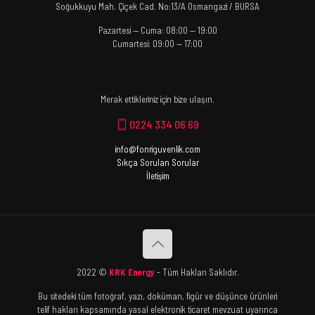
Soğukkuyu Mah. Çiçek Cad. No:13/A Osmangazi / BURSA
Pazartesi — Cuma: 08:00 — 19:00
Cumartesi: 09:00 — 17:00
Merak ettikleriniz için bize ulaşın.
0224 334 06 69
info@fonriguvenlik.com
Sıkça Sorulan Sorular
İletişim
2022 ©
KRK Energy
- Tüm Hakları Saklıdır.
Bu sitedeki tüm fotoğraf, yazı, doküman, figür ve düşünce ürünleri
telif hakları kapsamında yasal elektronik ticaret mevzuat uyarınca