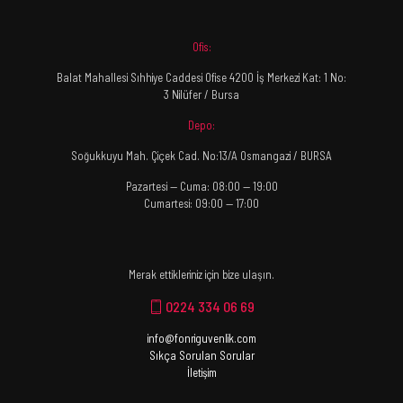
Ofis:
Balat Mahallesi Sıhhiye Caddesi Ofise 4200 İş Merkezi Kat: 1 No:
3 Nilüfer / Bursa
Depo:
Soğukkuyu Mah. Çiçek Cad. No:13/A Osmangazi / BURSA
Pazartesi — Cuma: 08:00 — 19:00
Cumartesi: 09:00 — 17:00
Merak ettikleriniz için bize ulaşın.
0224 334 06 69
info@fonriguvenlik.com
Sıkça Sorulan Sorular
İletişim