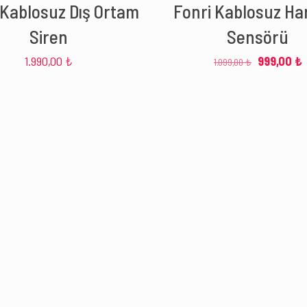
 Kablosuz Dış Ortam
Fonri Kablosuz Ha
Siren
Sensörü
Orijinal
1.990,00
₺
999,00
₺
1.099,00
₺
fiyat:
a
1.099,00 ₺.
f
9