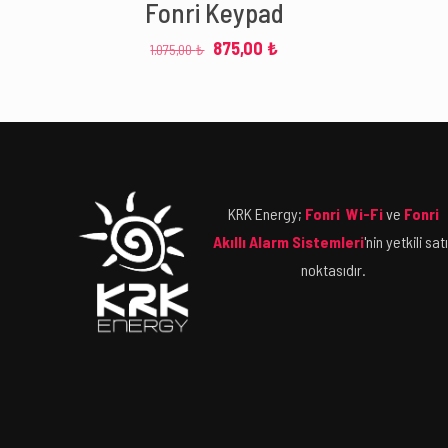
Fonri Keypad
Orijinal
Şu
875,00
₺
1.075,00
₺
fiyat:
andaki
1.075,00 ₺.
fiyat:
875,00 ₺.
KRK Energy;
Fonri Wi-Fi
ve
Fonri
Akıllı Alarm Sistemleri
'nin yetkili sat
noktasıdır.