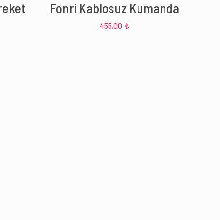
reket
Fonri Kablosuz Kumanda
455,00
₺
Şu
ndaki
iyat:
99,00 ₺.