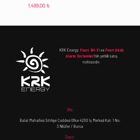
1.499,00
₺
KRK Energy;
Fonri Wi-Fi
ve
Fonri Akıllı
Alarm Sistemleri
'nin yetkili satış
noktasıdır.
Ofis:
Balat Mahallesi Sıhhiye Caddesi Ofise 4200 İş Merkezi Kat: 1 No:
3 Nilüfer / Bursa
Depo: