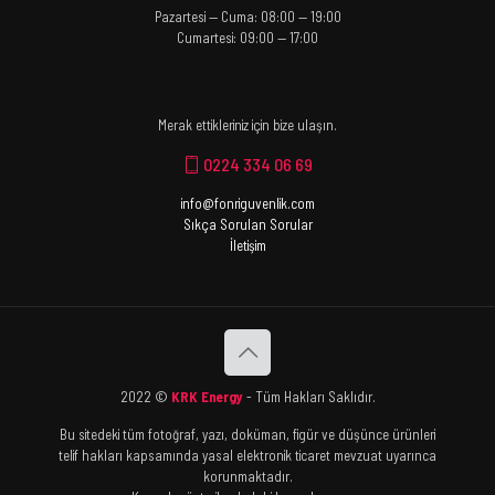
Pazartesi — Cuma: 08:00 — 19:00
Cumartesi: 09:00 — 17:00
Merak ettikleriniz için bize ulaşın.
0224 334 06 69
info@fonriguvenlik.com
Sıkça Sorulan Sorular
İletişim
2022 ©
KRK Energy
- Tüm Hakları Saklıdır.
Bu sitedeki tüm fotoğraf, yazı, doküman, figür ve düşünce ürünleri
telif hakları kapsamında yasal elektronik ticaret mevzuat uyarınca
korunmaktadır.