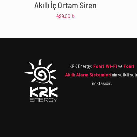
Akıllı İç Ortam Siren
499,00
₺
KRK Energy;
Fonri Wi-Fi
ve
Fonri
Akıllı Alarm Sistemleri
'nin yetkili sat
noktasıdır.