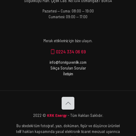
Soğukkuyu Mah. Çiçek Cad. No:13/A Osmangazi / BURSA
Pazartesi — Cuma: 08:00 — 19:00
Cumartesi: 09:00 — 17:00
Merak ettikleriniz için bize ulaşın.
0224 334 06 69
info@fonriguvenlik.com
Sıkça Sorulan Sorular
İletişim
2022 ©
KRK Energy
- Tüm Hakları Saklıdır.
Bu sitedeki tüm fotoğraf, yazı, doküman, figür ve düşünce ürünleri
telif hakları kapsamında yasal elektronik ticaret mevzuat uyarınca