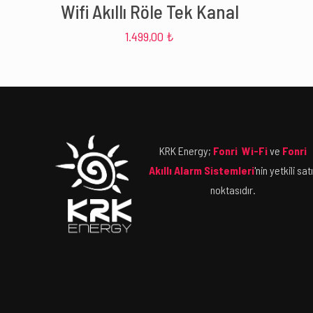
Wifi Akıllı Röle Tek Kanal
1.499,00
₺
KRK Energy;
Fonri Wi-Fi
ve
Fonri
Akıllı Alarm Sistemleri
'nin yetkili sat
noktasıdır.