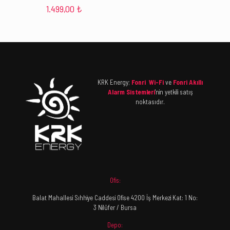
1.499,00
₺
KRK Energy;
Fonri Wi-Fi
ve
Fonri Akıllı
Alarm Sistemleri
'nin yetkili satış
noktasıdır.
Ofis:
Balat Mahallesi Sıhhiye Caddesi Ofise 4200 İş Merkezi Kat: 1 No:
3 Nilüfer / Bursa
Depo: