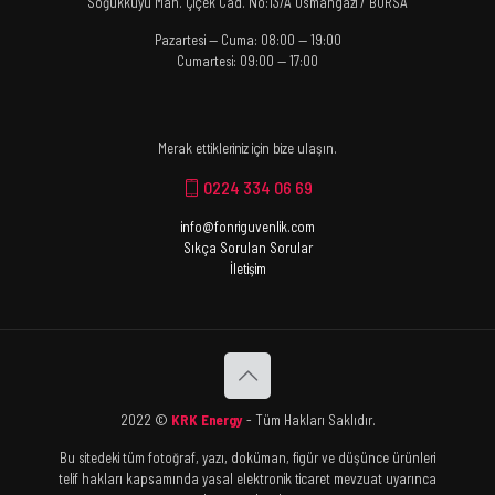
Soğukkuyu Mah. Çiçek Cad. No:13/A Osmangazi / BURSA
Pazartesi — Cuma: 08:00 — 19:00
Cumartesi: 09:00 — 17:00
Merak ettikleriniz için bize ulaşın.
0224 334 06 69
info@fonriguvenlik.com
Sıkça Sorulan Sorular
İletişim
2022 ©
KRK Energy
- Tüm Hakları Saklıdır.
Bu sitedeki tüm fotoğraf, yazı, doküman, figür ve düşünce ürünleri
telif hakları kapsamında yasal elektronik ticaret mevzuat uyarınca