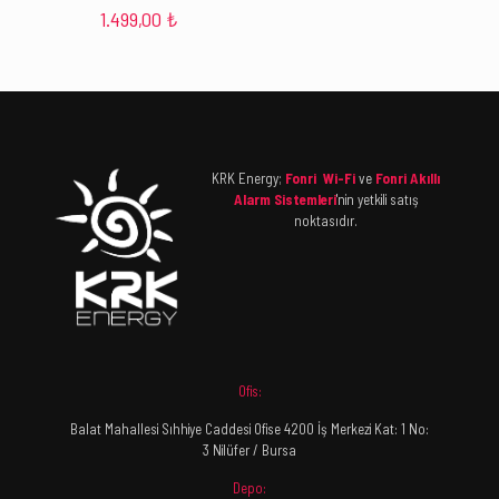
1.499,00
₺
KRK Energy;
Fonri Wi-Fi
ve
Fonri Akıllı
Alarm Sistemleri
'nin yetkili satış
noktasıdır.
Ofis:
Balat Mahallesi Sıhhiye Caddesi Ofise 4200 İş Merkezi Kat: 1 No:
3 Nilüfer / Bursa
Depo: