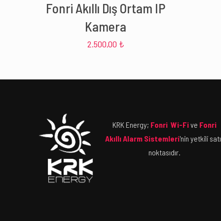
Fonri Akıllı Dış Ortam IP
Kamera
2.500,00
₺
KRK Energy;
Fonri Wi-Fi
ve
Fonri
Akıllı Alarm Sistemleri
'nin yetkili sat
noktasıdır.