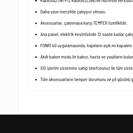
Kablosuz (Wi-Fi), kablolu (LAN) ve hücresel veri(data h
Daha uzun menzilde çalışıyor olması,
Aksesuarlar, çalınmaya karşı TEMPER özelliklidir.
Ana panel, elektrik kesintisinde 12 saate kadar çalış
FONRİ 4G uygulamasında, kapıların açık mı kapalımı o
Akıllı bakım modu ile bakıcı, hasta ve yaşlıların bulu
iOS işletim sistemine sahip telefonunuz ile tüm sistemi
Tüm aksesuarların temper durumunu ve pil gücünü gö