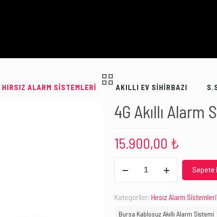
HIRSIZ ALARM SİSTEMLERİ
AKILLI EV SİHİRBAZI
S.
4G Akıllı Alarm 
15.900,00
₺
4G
Sepete 
Akıllı
Alarm
Kategoriler:
Hırsız Alarm Sistemleri
Sistemi
Bursa Kablosuz Akıllı Alarm Sistemi