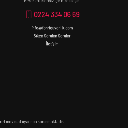
Merak ettikleriniz için bize ulaşın.
0224 334 06 69
info@fonriguvenlik.com
Sıkça Sorulan Sorular
İletişim
icaret mevzuat uyarınca korunmaktadır.