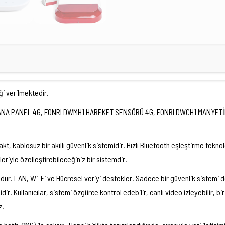
ği verilmektedir.
ANA PANEL 4G, FONRI DWMH1 HAREKET SENSÖRÜ 4G, FONRI DWCH1 MANYETİ
kt, kablosuz bir akıllı güvenlik sistemidir. Hızlı Bluetooth eşleştirme tekn
ikleriyle özelleştirebileceğiniz bir sistemdir.
undur. LAN, Wi-Fi ve Hücresel veriyi destekler. Sadece bir güvenlik sistem
ir. Kullanıcılar, sistemi özgürce kontrol edebilir, canlı video izleyebilir, biri
z.