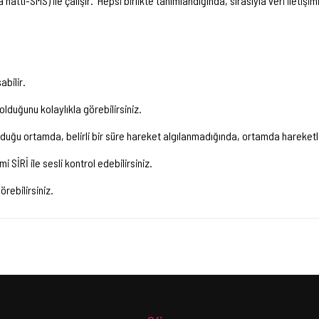
attı-SMS) ile çalışır. Hepsi birlikte tanımlandığında, sırasıyla veri iletişimi
abilir.
lduğunu kolaylıkla görebilirsiniz.
nduğu ortamda, belirli bir süre hareket algılanmadığında, ortamda hareketlili
 SİRİ ile sesli kontrol edebilirsiniz.
rebilirsiniz.