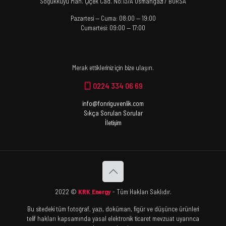
Soğukkuyu Mah. Çiçek Cad. No:13/A Osmangazi / BURSA
Pazartesi — Cuma: 08:00 — 19:00
Cumartesi: 09:00 — 17:00
Merak ettikleriniz için bize ulaşın.
0224 334 06 69
info@fonriguvenlik.com
Sıkça Sorulan Sorular
İletişim
2022 ©
KRK Energy
- Tüm Hakları Saklıdır.
Bu sitedeki tüm fotoğraf, yazı, doküman, figür ve düşünce ürünleri
telif hakları kapsamında yasal elektronik ticaret mevzuat uyarınca